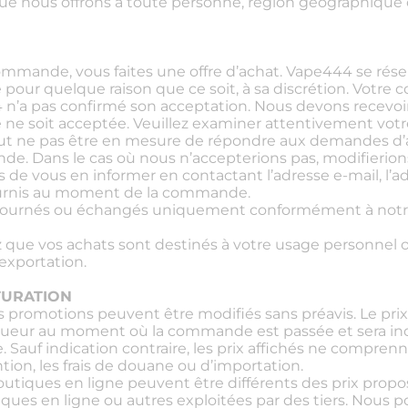
ue nous offrons à toute personne, région géographique ou
mande, vous faites une offre d’achat. Vape444 se réser
pour quelque raison que ce soit, à sa discrétion. Votre
n’a pas confirmé son acceptation. Nous devons recevoir 
ne soit acceptée. Veuillez examiner attentivement vot
ut ne pas être en mesure de répondre aux demandes d’
de. Dans le cas où nous n’accepterions pas, modifierio
e vous en informer en contactant l’adresse e-mail, l’ad
urnis au moment de la commande.
etournés ou échangés uniquement conformément à notre
z que vos achats sont destinés à votre usage personnel 
exportation.
CTURATION
les promotions peuvent être modifiés sans préavis. Le pri
vigueur au moment où la commande est passée et sera in
uf indication contraire, les prix affichés ne comprennen
ion, les frais de douane ou d’importation.
boutiques en ligne peuvent être différents des prix prop
ques en ligne ou autres exploitées par des tiers. Nous p