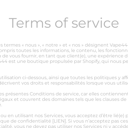
Terms of service
 termes « nous », « notre » et « nos » désignent Vape4
mpris toutes les informations, le contenu, les fonctionnali
n de vous fournir, en tant que client(e), une expérience d
pe444 est une boutique propulsée par Shopify, qui nous p
ilisation ci-dessous, ainsi que toutes les politiques y af
décrivent vos droits et responsabilités lorsque vous utilis
les présentes Conditions de service, car elles contiennen
légaux et couvrent des domaines tels que les clauses de 
.
 ou en utilisant nos Services, vous acceptez d’être lié(e)
tique de confidentialité [LIEN]. Si vous n’acceptez pas ce
alité, vous ne devez pas utiliser nos Services ni y accéde