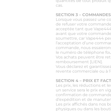
quantités de tout produit q
cas.
SECTION 3 – COMMANDES
Lorsque vous passez une com
de refuser votre commande 
acceptée tant que Vape444 
avant que votre commande 
soumettre, car Vape444 pe
l’acceptation d’une comman
commande, nous essaierons d
le numéro de téléphone fo
Vos achats peuvent être r
remboursement [LIEN].
Vous déclarez et garantisse
revente commerciale ou à l’
SECTION 4 – PRIX ET FA
Les prix, les réductions et 
un service sera le prix en 
confirmation de commande. Sa
d’expédition et de manutent
Les prix affichés dans nos 
physiques ou dans les bouti