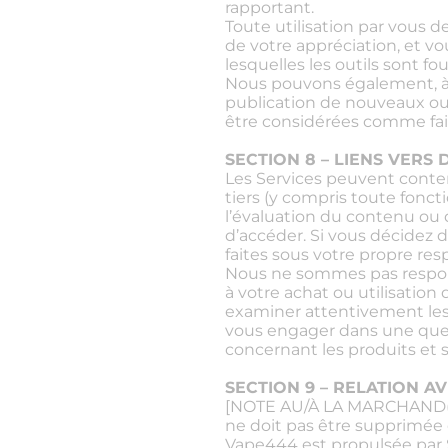
rapportant.
Toute utilisation par vous d
de votre appréciation, et v
lesquelles les outils sont fo
Nous pouvons également, à l’
publication de nouveaux out
être considérées comme fais
SECTION 8 – LIENS VERS 
Les Services peuvent conten
tiers (y compris toute fonc
l’évaluation du contenu ou 
d’accéder. Si vous décidez d
faites sous votre propre res
Nous ne sommes pas respons
à votre achat ou utilisation
examiner attentivement les 
vous engager dans une quel
concernant les produits et s
SECTION 9 – RELATION A
[NOTE AU/À LA MARCHAND(E) :
ne doit pas être supprimée 
Vape444 est propulsée par Sh