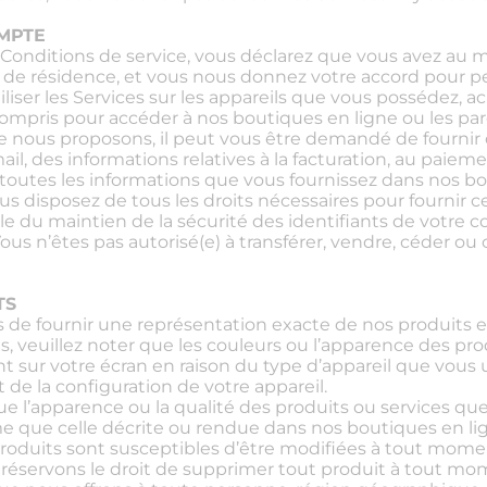
OMPTE
Conditions de service, vous déclarez que vous avez au mo
e de résidence, et vous nous donnez votre accord pour 
liser les Services sur les appareils que vous possédez, a
y compris pour accéder à nos boutiques en ligne ou les par
e nous proposons, il peut vous être demandé de fournir 
il, des informations relatives à la facturation, au paieme
 toutes les informations que vous fournissez dans nos bo
s disposez de tous les droits nécessaires pour fournir c
le du maintien de la sécurité des identifiants de votre 
Vous n’êtes pas autorisé(e) à transférer, vendre, céder o
TS
de fournir une représentation exacte de nos produits e
s, veuillez noter que les couleurs ou l’apparence des pro
t sur votre écran en raison du type d’appareil que vous u
de la configuration de votre appareil.
e l’apparence ou la qualité des produits ou services qu
e que celle décrite ou rendue dans nos boutiques en li
produits sont susceptibles d’être modifiées à tout momen
 réservons le droit de supprimer tout produit à tout mo