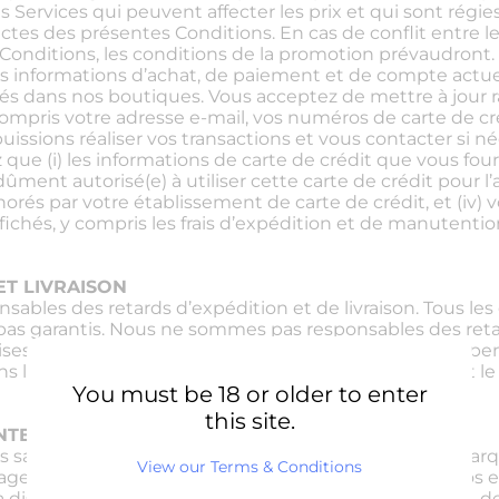
s Services qui peuvent affecter les prix et qui sont régi
inctes des présentes Conditions. En cas de conflit entre 
Conditions, les conditions de la promotion prévaudront.
s informations d’achat, de paiement et de compte actue
tués dans nos boutiques. Vous acceptez de mettre à jou
compris votre adresse e-mail, vos numéros de carte de cré
uissions réaliser vos transactions et vous contacter si né
 que (i) les informations de carte de crédit que vous four
dûment autorisé(e) à utiliser cette carte de crédit pour l’a
orés par votre établissement de carte de crédit, et (iv)
ffichés, y compris les frais d’expédition et de manutentio
ET LIVRAISON
bles des retards d’expédition et de livraison. Tous les 
pas garantis. Nous ne sommes pas responsables des reta
ses, le traitement douanier ou des événements indépen
s les produits au transporteur, le titre de propriété et l
You must be 18 or older to enter
this site.
INTELLECTUELLE
is sans s’y limiter, toutes les marques déposées, les mar
View our Terms & Conditions
ages, les graphiques, les avis sur les produits, les vidéos e
a disposition de ceux-ci, sont la propriété de Vape444, de