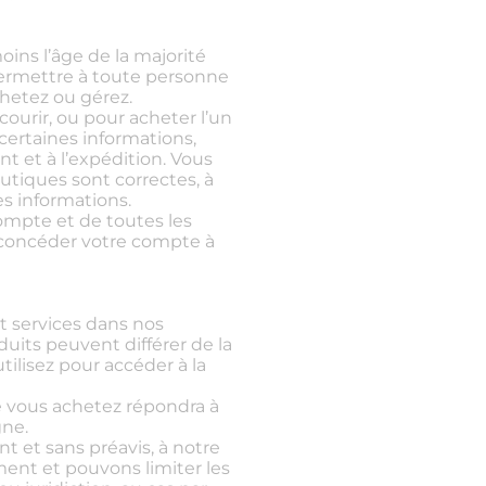
ins l’âge de la majorité
permettre à toute personne
chetez ou gérez.
courir, ou pour acheter l’un
certaines informations,
nt et à l’expédition. Vous
utiques sont correctes, à
es informations.
compte et de toutes les
u concéder votre compte à
t services dans nos
duits peuvent différer de la
tilisez pour accéder à la
e vous achetez répondra à
gne.
t et sans préavis, à notre
ment et pouvons limiter les