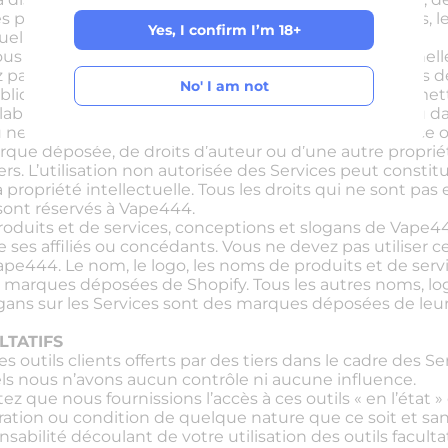
par les lois américaines et étrangères sur les brevets, le
Yes, I confirm I’m 18+
uelle.
us autorisent à utiliser les Services à des fins personne
Yes, I confirm I’m 18+
as reproduire, distribuer, modifier, créer des œuvres dé
No' I am not
iquement, republier, télécharger, stocker ou transmett
alable. À l’exception de ce qui est expressément prévu da
No' I am not
 ne doit être interprété comme accordant une licence ou
rque déposée, de droits d’auteur ou d’une autre propriét
rs. L’utilisation non autorisée des Services peut constitu
la propriété intellectuelle. Tous les droits qui ne sont 
ont réservés à Vape444.
roduits et de services, conceptions et slogans de Vape
ses affiliés ou concédants. Vous ne devez pas utiliser
Vape444. Le nom, le logo, les noms de produits et de servi
 marques déposées de Shopify. Tous les autres noms, lo
gans sur les Services sont des marques déposées de leurs
LTATIFS
s outils clients offerts par des tiers dans le cadre des S
uels nous n’avons aucun contrôle ni aucune influence.
z que nous fournissions l’accès à ces outils « en l’état » 
ration ou condition de quelque nature que ce soit et s
bilité découlant de votre utilisation des outils facultati