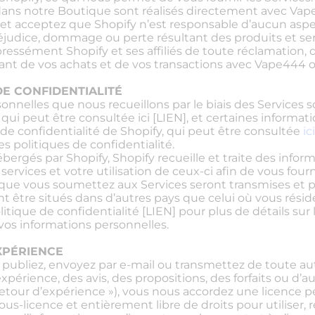
ans notre Boutique sont réalisés directement avec Vape4
 et acceptez que Shopify n’est responsable d’aucun asp
judice, dommage ou perte résultant des produits et serv
ressément Shopify et ses affiliés de toute réclamation
ant de vos achats et de vos transactions avec Vape444 o
 DE CONFIDENTIALITÉ
sonnelles que nous recueillons par le biais des Services 
, qui peut être consultée ici [LIEN], et certaines inform
 de confidentialité de Shopify, qui peut être consultée
ic
es politiques de confidentialité.
bergés par Shopify, Shopify recueille et traite des infor
ervices et votre utilisation de ceux-ci afin de vous fourn
 que vous soumettez aux Services seront transmises et p
t être situés dans d’autres pays que celui où vous réside
litique de confidentialité [LIEN] pour plus de détails sur
 vos informations personnelles.
EXPÉRIENCE
 publiez, envoyez par e-mail ou transmettez de toute au
xpérience, des avis, des propositions, des forfaits ou d’
etour d’expérience »), vous nous accordez une licence p
ous-licence et entièrement libre de droits pour utiliser, r