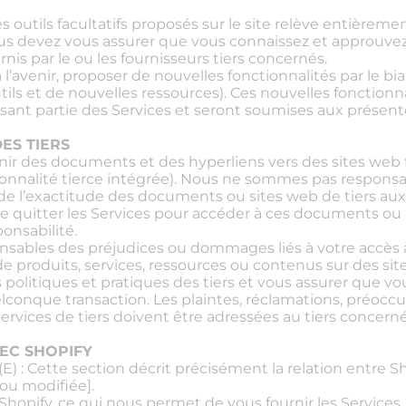
es outils facultatifs proposés sur le site relève entièreme
ous devez vous assurer que vous connaissez et approuvez
urnis par le ou les fournisseurs tiers concernés.
avenir, proposer de nouvelles fonctionnalités par le biai
ils et de nouvelles ressources). Ces nouvelles fonction
ant partie des Services et seront soumises aux présente
DES TIERS
ir des documents et des hyperliens vers des sites web f
tionnalité tierce intégrée). Nous ne sommes pas respons
de l’exactitude des documents ou sites web de tiers aux
e quitter les Services pour accéder à ces documents ou à 
ponsabilité.
ables des préjudices ou dommages liés à votre accès à 
 de produits, services, ressources ou contenus sur des site
politiques et pratiques des tiers et vous assurer que v
conque transaction. Les plaintes, réclamations, préocc
ervices de tiers doivent être adressées au tiers concerné
VEC SHOPIFY
 Cette section décrit précisément la relation entre Sh
ou modifiée].
opify, ce qui nous permet de vous fournir les Services. T