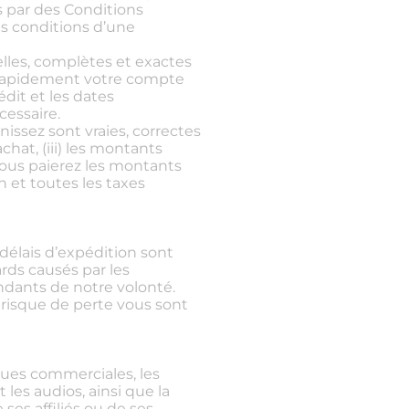
es par des Conditions
les conditions d’une
lles, complètes et exactes
r rapidement votre compte
dit et les dates
cessaire.
nissez sont vraies, correctes
chat, (iii) les montants
 vous paierez les montants
n et toutes les taxes
délais d’expédition sont
rds causés par les
dants de notre volonté.
e risque de perte vous sont
ques commerciales, les
t les audios, ainsi que la
 ses affiliés ou de ses