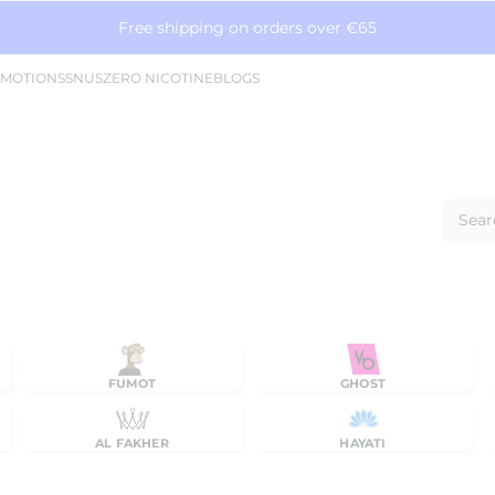
Free shipping on orders over €65
MOTIONS
SNUS
ZERO NICOTINE
BLOGS
Sear
FUMOT
GHOST
AL FAKHER
HAYATI